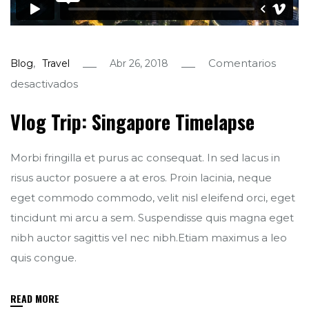
,
Comentarios
Blog
Travel
Abr 26, 2018
en
desactivados
Vlog
Vlog Trip: Singapore Timelapse
Trip:
Singapore
Morbi fringilla et purus ac consequat. In sed lacus in
Timelapse
risus auctor posuere a at eros. Proin lacinia, neque
eget commodo commodo, velit nisl eleifend orci, eget
tincidunt mi arcu a sem. Suspendisse quis magna eget
nibh auctor sagittis vel nec nibh.Etiam maximus a leo
quis congue.
READ MORE